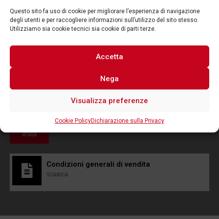
Questo sito fa uso di cookie per migliorare l’esperienza di navigazione
degli utenti e per raccogliere informazioni sull’utilizzo del sito stesso.
Utilizziamo sia cookie tecnici sia cookie di parti terze.
Accetta
Nega
Visualizza preferenze
Acconsento al trattamento dei dati e dichiaro di aver
letto ed accettato la
privacy policy
Cookie Policy
Dichiarazione sulla Privacy
Invia
Condizioni generali di vendita
SCARICA