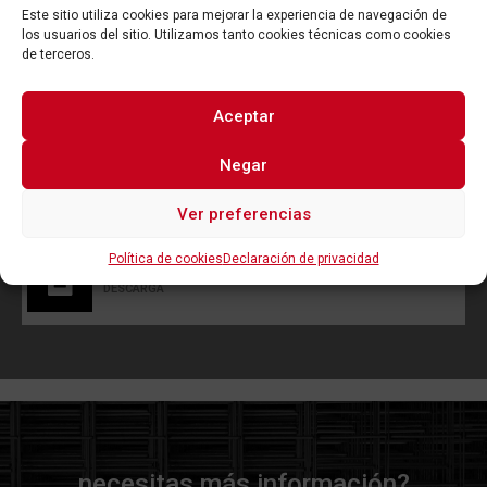
Este sitio utiliza cookies para mejorar la experiencia de navegación de
los usuarios del sitio. Utilizamos tanto cookies técnicas como cookies
de terceros.
Aceptar
Consiento el tratamiento de datos y declaro que he
leído y acepto la
política de privacidad
Negar
Enviar
Ver preferencias
Política de cookies
Declaración de privacidad
Condiciones generales de venta
DESCARGA
necesitas más información?