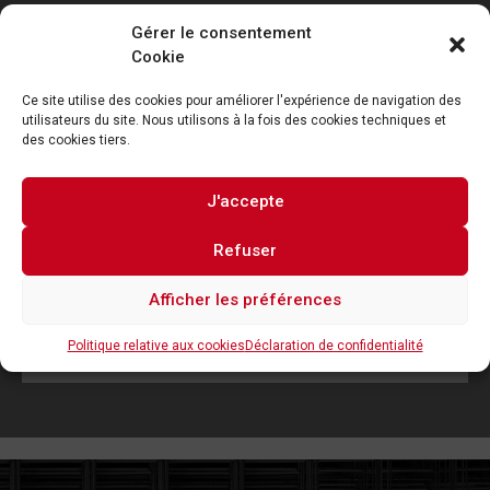
Gérer le consentement
Cookie
Ce site utilise des cookies pour améliorer l'expérience de navigation des
utilisateurs du site. Nous utilisons à la fois des cookies techniques et
des cookies tiers.
Je consens au traitement des données et je déclare
J'accepte
avoir lu et accepté la
politique de confidentialité
Refuser
Envoie-le
Afficher les préférences
Conditions générales de vente
Politique relative aux cookies
Déclaration de confidentialité
TÉLÉCHARGER